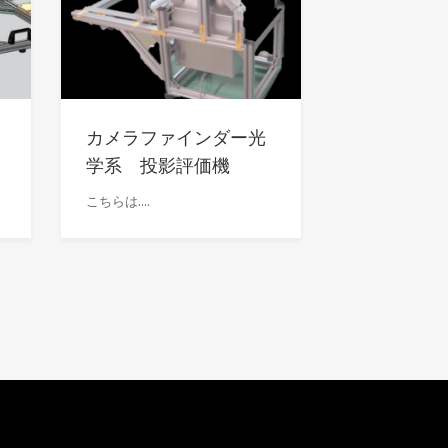
カメラファインダー光
学系 投影評価機
こちらは....