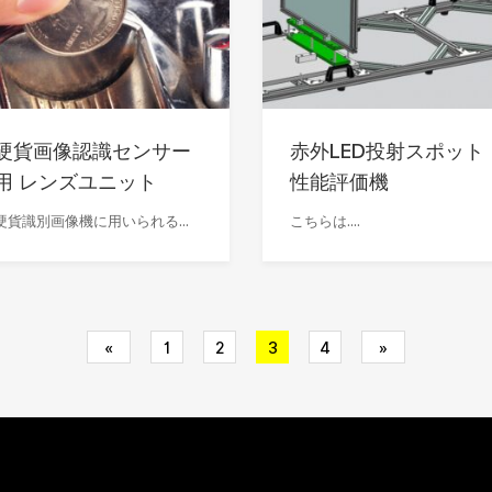
硬貨画像認識センサー
赤外LED投射スポット
用 レンズユニット
性能評価機
硬貨識別画像機に用いられる...
こちらは....
«
1
2
3
4
»