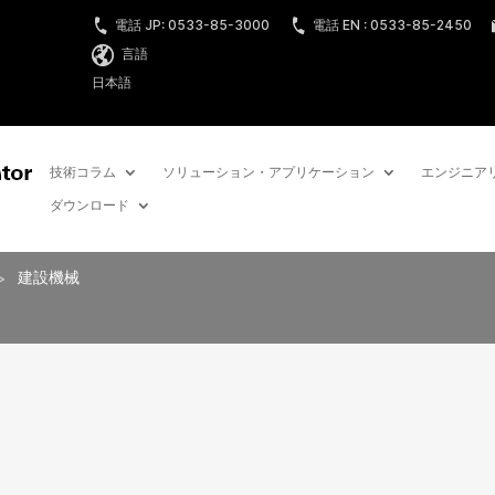
電話 JP: 0533-85-3000
電話 EN : 0533-85-2450
言語
日本語
技術コラム
ソリューション・アプリケーション
エンジニア
ダウンロード
>
建設機械