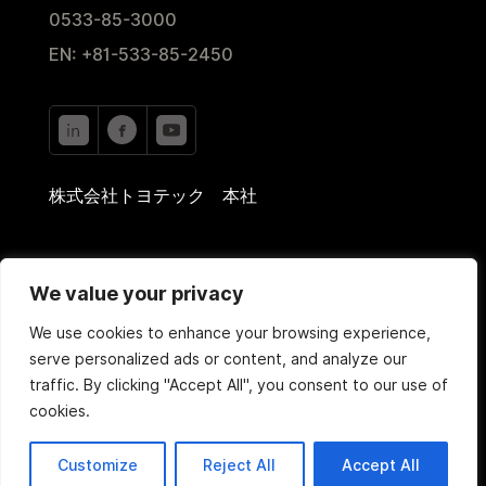
0533-85-3000
EN: +81-533-85-2450
株式会社トヨテック 本社
〒442-0024
We value your privacy
愛知県豊川市西豊2-35
We use cookies to enhance your browsing experience,
serve personalized ads or content, and analyze our
traffic. By clicking "Accept All", you consent to our use of
cookies.
Copyright © 2020 TOYOTEC Co., Ltd. All Rights
Customize
Reject All
Accept All
Reserved.