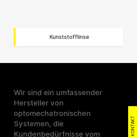
Kunststofflinse
Wir sind ein umfassender
Hersteller von
optomechatronischen
KONTAKT
Systemen, die
Kundenbedürfnisse vom